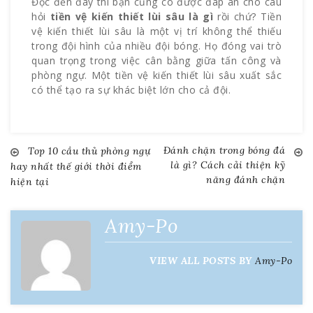
Đọc đến đây thì bạn cũng có được đáp án cho câu
hỏi
tiền vệ kiến thiết lùi sâu là gì
rồi chứ? Tiền
vệ kiến thiết lùi sâu là một vị trí không thể thiếu
trong đội hình của nhiều đội bóng. Họ đóng vai trò
quan trọng trong việc cân bằng giữa tấn công và
phòng ngự. Một tiền vệ kiến thiết lùi sâu xuất sắc
có thể tạo ra sự khác biệt lớn cho cả đội.
Đánh chặn trong bóng đá
Top 10 cầu thủ phòng ngự
Điều
là gì? Cách cải thiện kỹ
hay nhất thế giới thời điểm
năng đánh chặn
hiện tại
hướng
bài
Amy-Po
viết
VIEW ALL POSTS BY
Amy-Po