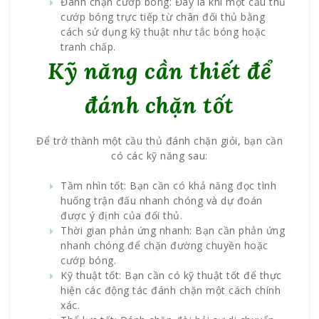
Đánh chặn cướp bóng: Đây là khi một cầu thủ
cướp bóng trực tiếp từ chân đối thủ bằng
cách sử dụng kỹ thuật như tắc bóng hoặc
tranh chấp.
Kỹ năng cần thiết để
đánh chặn tốt
Để trở thành một cầu thủ đánh chặn giỏi, bạn cần
có các kỹ năng sau:
Tầm nhìn tốt: Bạn cần có khả năng đọc tình
huống trận đấu nhanh chóng và dự đoán
được ý định của đối thủ.
Thời gian phản ứng nhanh: Bạn cần phản ứng
nhanh chóng để chặn đường chuyền hoặc
cướp bóng.
Kỹ thuật tốt: Bạn cần có kỹ thuật tốt để thực
hiện các động tác đánh chặn một cách chính
xác.