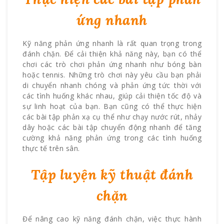
ứng nhanh
Kỹ năng phản ứng nhanh là rất quan trọng trong
đánh chặn. Để cải thiện khả năng này, bạn có thể
chơi các trò chơi phản ứng nhanh như bóng bàn
hoặc tennis. Những trò chơi này yêu cầu bạn phải
di chuyển nhanh chóng và phản ứng tức thời với
các tình huống khác nhau, giúp cải thiện tốc độ và
sự linh hoạt của bạn. Bạn cũng có thể thực hiện
các bài tập phản xạ cụ thể như chạy nước rút, nhảy
dây hoặc các bài tập chuyển động nhanh để tăng
cường khả năng phản ứng trong các tình huống
thực tế trên sân.
Tập luyện kỹ thuật đánh
chặn
Để nâng cao kỹ năng đánh chặn, việc thực hành