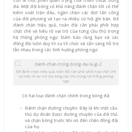
còn là một phần quan trọng của chiến thuật bóng
đá. Một đội bóng có khả năng đánh chặn tốt có thể
kiểm soát trận đấu, ngăn chặn các đợt tấn công
của đối phương và tạo ra nhiều cơ hội ghi bàn. Để
đánh chặn hiệu quả, toàn đội cần phải phối hợp
chặt chẽ và hiểu rõ vai trò của từng cầu thủ trong
hệ thống phòng ngự. Đảm bảo rằng bạn và các
đồng đội luôn duy trì sự tổ chức và sẵn sàng hỗ trợ
lẫn nhau trong các tình huống phòng ngự.
Để đánh chặn hiệu quả, toàn đội cần phải phối hợp chặt chẽ
và hiểu rõ vai trò của từng cầu thủ trong hệ thống phòng
ngự
Có hai loại đánh chặn chính trong bóng đá:
Đánh chặn đường chuyền: Đây là khi một cầu
thủ dự đoán được đường chuyền của đối thủ
và chặn bóng trước khi nó đến chân đồng đội
của họ.