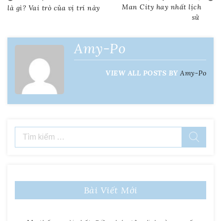
Điều
Man City hay nhất lịch
là gì? Vai trò của vị trí này
sử
hướng
Amy-Po
bài
viết
VIEW ALL POSTS BY
Amy-Po
Tìm
kiếm
cho:
Bài Viết Mới