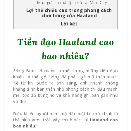
Mùa giải ra mắt lịch sử tại Man City
Lợi thế chiều cao trong phong cách
chơi bóng của Haaland
Lời kết
Tiền đạo Haaland cao
bao nhiêu?
Erling Braut Haaland là một trong những tiền đạo
khiến cả thế giới bóng đá phải ngả mũ thán phục.
Kể từ khi bước ra ánh sáng, anh nhanh chóng
khẳng định bản thân nhờ phong cách thi đấu mạnh
mẽ, tốc độ bùng nổ và khả năng ghi bàn gần như
vô đối.
Điều khiến người hâm mộ đặc biệt tò mò chính là
thể hình vượt trội. Vậy chính xác thì
Haaland cao
bao nhiêu
?