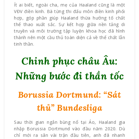
Ít ai biết, ngoài cha, mẹ của Haaland cũng là một
VĐV điền kinh. Bà từng thi đấu môn điền kinh phối
hợp, góp phần giúp Haaland thừa hưởng tố chất
thể thao xuất sắc. Sự kết hợp giữa nền tảng di
truyền và môi trường tập luyện khoa học đã hình
thành nên một cầu thủ toàn diện cả về thể chất lẫn
tinh thần.
Chinh phục châu Âu:
Những bước đi thần tốc
Borussia Dortmund: “Sát
thủ” Bundesliga
Sau thời gian ngắn bùng nổ tại Áo, Haaland gia
nhập Borussia Dortmund vào đầu năm 2020. Dù
chỉ mới ra sân vài trận đầu tiên, anh đã nhanh