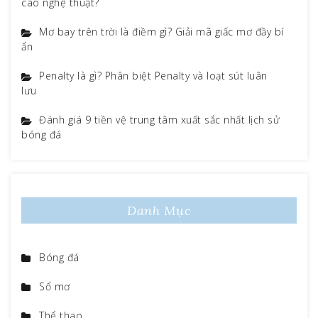
cao nghệ thuật?
Mơ bay trên trời là điềm gì? Giải mã giấc mơ đầy bí
ẩn
Penalty là gì? Phân biệt Penalty và loạt sút luân
lưu
Đánh giá 9 tiền vệ trung tâm xuất sắc nhất lịch sử
bóng đá
Danh Mục
Bóng đá
Sổ mơ
Thể thao