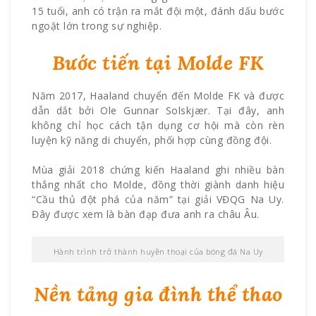
15 tuổi, anh có trận ra mắt đội một, đánh dấu bước
ngoặt lớn trong sự nghiệp.
Bước tiến tại Molde FK
Năm 2017, Haaland chuyển đến Molde FK và được
dẫn dắt bởi Ole Gunnar Solskjær. Tại đây, anh
không chỉ học cách tận dụng cơ hội mà còn rèn
luyện kỹ năng di chuyển, phối hợp cùng đồng đội.
Mùa giải 2018 chứng kiến Haaland ghi nhiều bàn
thắng nhất cho Molde, đồng thời giành danh hiệu
“Cầu thủ đột phá của năm” tại giải VĐQG Na Uy.
Đây được xem là bàn đạp đưa anh ra châu Âu.
Hành trình trở thành huyền thoại của bóng đá Na Uy
Nền tảng gia đình thể thao