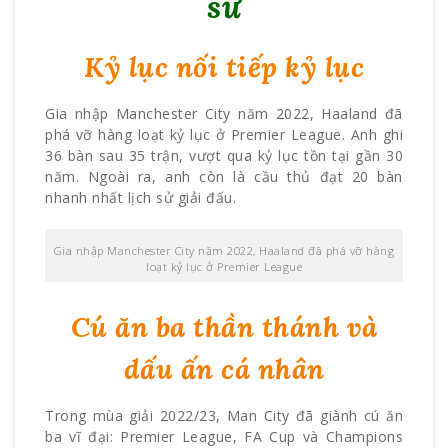
sử
Kỷ lục nối tiếp kỷ lục
Gia nhập Manchester City năm 2022, Haaland đã
phá vỡ hàng loạt kỷ lục ở Premier League. Anh ghi
36 bàn sau 35 trận, vượt qua kỷ lục tồn tại gần 30
năm. Ngoài ra, anh còn là cầu thủ đạt 20 bàn
nhanh nhất lịch sử giải đấu.
Gia nhập Manchester City năm 2022, Haaland đã phá vỡ hàng
loạt kỷ lục ở Premier League
Cú ăn ba thần thánh và
dấu ấn cá nhân
Trong mùa giải 2022/23, Man City đã giành cú ăn
ba vĩ đại: Premier League, FA Cup và Champions