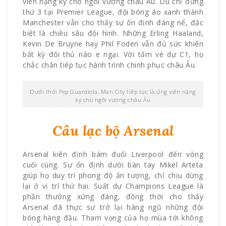
viên nặng ký cho ngôi vương châu Âu. Dù chỉ đứng
thứ 3 tại Premier League, đội bóng áo xanh thành
Manchester vẫn cho thấy sự ổn định đáng nể, đặc
biệt là chiều sâu đội hình. Những Erling Haaland,
Kevin De Bruyne hay Phil Foden vẫn đủ sức khiến
bất kỳ đối thủ nào e ngại. Với tấm vé dự C1, họ
chắc chắn tiếp tục hành trình chinh phục châu Âu.
Dưới thời Pep Guardiola, Man City tiếp tục là ứng viên nặng
ký cho ngôi vương châu Âu
Câu lạc bộ Arsenal
Arsenal kiên định bám đuổi Liverpool đến vòng
cuối cùng. Sự ổn định dưới bàn tay Mikel Arteta
giúp họ duy trì phong độ ấn tượng, chỉ chịu dừng
lại ở vị trí thứ hai. Suất dự Champions League là
phần thưởng xứng đáng, đồng thời cho thấy
Arsenal đã thực sự trở lại hàng ngũ những đội
bóng hàng đầu. Tham vọng của họ mùa tới không