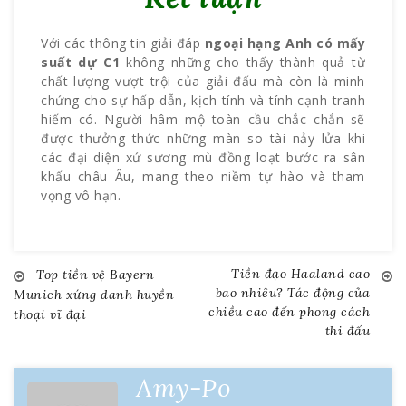
Với các thông tin giải đáp
ngoại hạng Anh có mấy
suất dự C1
không những cho thấy thành quả từ
chất lượng vượt trội của giải đấu mà còn là minh
chứng cho sự hấp dẫn, kịch tính và tính cạnh tranh
hiếm có. Người hâm mộ toàn cầu chắc chắn sẽ
được thưởng thức những màn so tài nảy lửa khi
các đại diện xứ sương mù đồng loạt bước ra sân
khấu châu Âu, mang theo niềm tự hào và tham
vọng vô hạn.
Tiền đạo Haaland cao
Top tiền vệ Bayern
Điều
bao nhiêu? Tác động của
Munich xứng danh huyền
chiều cao đến phong cách
thoại vĩ đại
hướng
thi đấu
bài
Amy-Po