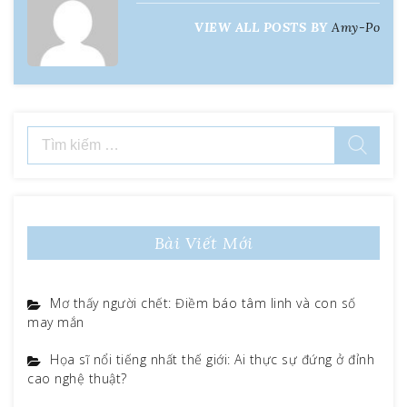
viết
VIEW ALL POSTS BY
Amy-Po
Tìm
kiếm
cho:
Bài Viết Mới
Mơ thấy người chết: Điềm báo tâm linh và con số
may mắn
Họa sĩ nổi tiếng nhất thế giới: Ai thực sự đứng ở đỉnh
cao nghệ thuật?