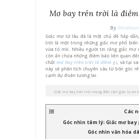
Mơ bay trên trời là điềm
By
Minhhie
Giấc mơ từ lâu đã là một chủ đề hấp dẫn
trời là một trong những giấc mơ phổ biến
vừa tò mò. Nhiều người tin rằng giấc mơ
còn ẩn chứa những điềm báo liên quan đến
chất
mơ bay trên trời là điềm gì
, và tại s
này sẽ phân tích chuyên sâu từ bốn góc nh
cạnh dự đoán tương lai.
Giấc mơ bay trên trời mang đến cảm giác tự do v
Các n
Góc nhìn tâm lý: Giấc mơ bay
Góc nhìn văn hóa d