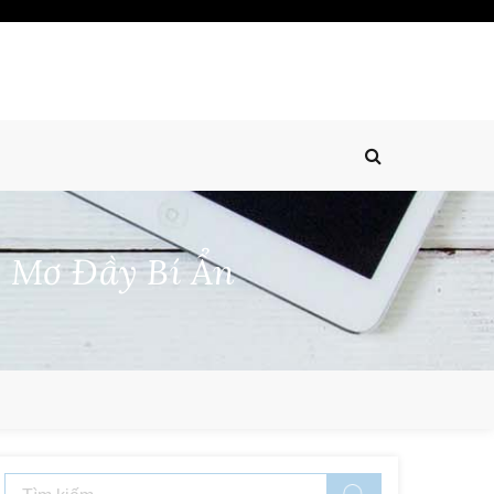
c Mơ Đầy Bí Ẩn
Tìm