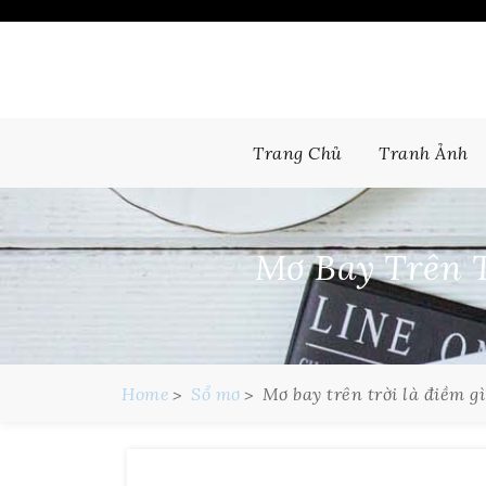
Skip
to
content
Trang Chủ
Tranh Ảnh
Mơ Bay Trên T
Home
Sổ mơ
Mơ bay trên trời là điềm g