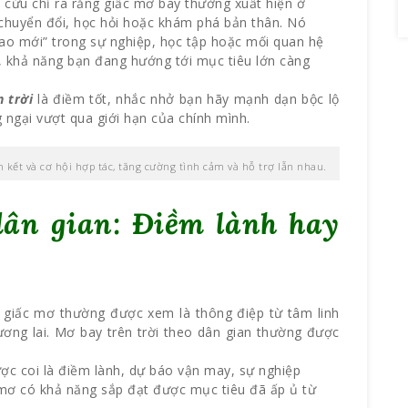
n cứu chỉ ra rằng giấc mơ bay thường xuất hiện ở
 chuyển đổi, học hỏi hoặc khám phá bản thân. Nó
cao mới” trong sự nghiệp, học tập hoặc mối quan hệ
, khả năng bạn đang hướng tới mục tiêu lớn càng
 trời
là điềm tốt, nhắc nhở bạn hãy mạnh dạn bộc lộ
 ngại vượt qua giới hạn của chính mình.
kết và cơ hội hợp tác, tăng cường tình cảm và hỗ trợ lẫn nhau.
dân gian: Điềm lành hay
 giấc mơ thường được xem là thông điệp từ tâm linh
ơng lai. Mơ bay trên trời theo dân gian thường được
ợc coi là điềm lành, dự báo vận may, sự nghiệp
 mơ có khả năng sắp đạt được mục tiêu đã ấp ủ từ