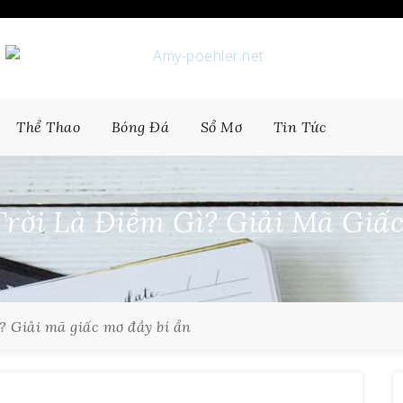
Thể Thao
Bóng Đá
Sổ Mơ
Tin Tức
rời Là Điềm Gì? Giải Mã Giấ
ì? Giải mã giấc mơ đầy bí ẩn