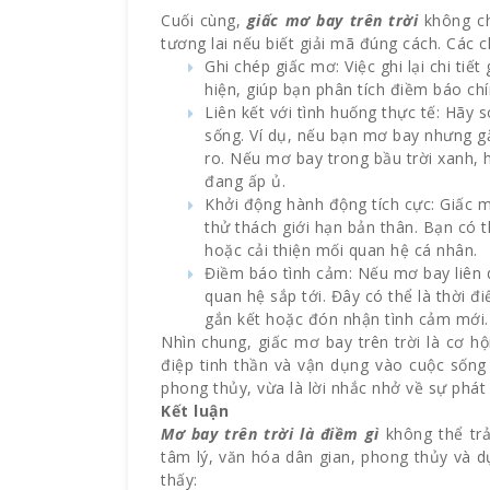
Cuối cùng,
giấc mơ bay trên trời
không ch
tương lai nếu biết giải mã đúng cách. Các c
Ghi chép giấc mơ: Việc ghi lại chi ti
hiện, giúp bạn phân tích điềm báo ch
Liên kết với tình huống thực tế: Hãy 
sống. Ví dụ, nếu bạn mơ bay nhưng g
ro. Nếu mơ bay trong bầu trời xanh, 
đang ấp ủ.
Khởi động hành động tích cực: Giấc 
thử thách giới hạn bản thân. Bạn có 
hoặc cải thiện mối quan hệ cá nhân.
Điềm báo tình cảm: Nếu mơ bay liên 
quan hệ sắp tới. Đây có thể là thời 
gắn kết hoặc đón nhận tình cảm mới.
Nhìn chung, giấc mơ bay trên trời là cơ hộ
điệp tinh thần và vận dụng vào cuộc sống 
phong thủy, vừa là lời nhắc nhở về sự phát 
Kết luận
Mơ bay trên trời là điềm gì
không thể trả
tâm lý, văn hóa dân gian, phong thủy và d
thấy: