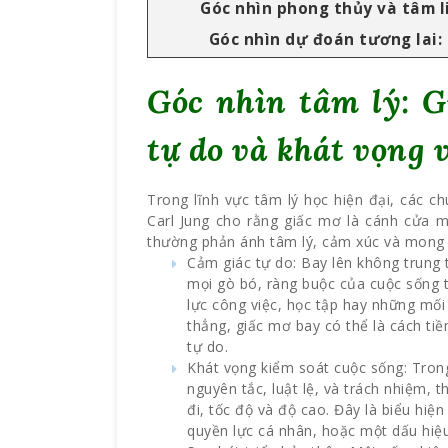
Góc nhìn phong thủy và tâm l
Góc nhìn dự đoán tương lai:
Góc nhìn tâm lý: 
tự do và khát vọng 
Trong lĩnh vực tâm lý học hiện đại, các 
Carl Jung cho rằng giấc mơ là cánh cửa m
thường phản ánh tâm lý, cảm xúc và mong 
Cảm giác tự do: Bay lên không trung
mọi gò bó, ràng buộc của cuộc sống t
lực công việc, học tập hay những mối
thẳng, giấc mơ bay có thể là cách tiề
tự do.
Khát vọng kiểm soát cuộc sống: Trong
nguyên tắc, luật lệ, và trách nhiệm,
đi, tốc độ và độ cao. Đây là biểu hi
quyền lực cá nhân, hoặc một dấu hiệ