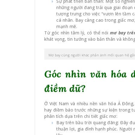
Sự phát triển bản thân: Một số nghiê
những người đang trải qua giai đoạn
tượng trưng cho việc “vươn lên tầm 
cá nhân. Bay càng cao trong giấc mơ
mạnh mẽ.
Từ góc nhìn tâm lý, có thể nói
mơ bay trên
khát vọng, tin tưởng vào bản thân và không
Mơ bay cùng người khác phản ánh mối quan hệ gắn 
Góc nhìn văn hóa 
điềm dữ?
Ở Việt Nam và nhiều nền văn hóa Á Đông,
hay điềm báo trước những sự kiện trong tư
phân tích dựa trên chi tiết giấc mơ:
Bay trên bầu trời quang đãng: Đây đư
thuận lợi, gia đình hạnh phúc. Người