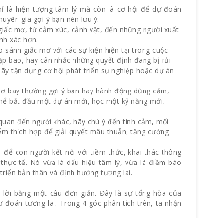
ỉ là hiện tượng tâm lý mà còn là cơ hội để dự đoán
huyên gia gợi ý bạn nên lưu ý:
ết giấc mơ, từ cảm xúc, cảnh vật, đến những người xuất
ính xác hơn.
so sánh giấc mơ với các sự kiện hiện tại trong cuộc
ặp bão, hãy cân nhắc những quyết định đang bị rủi
hãy tận dụng cơ hội phát triển sự nghiệp hoặc dự án
mơ bay thường gợi ý bạn hãy hành động dũng cảm,
thể bắt đầu một dự án mới, học một kỹ năng mới,
quan đến người khác, hãy chú ý đến tình cảm, mối
điểm thích hợp để giải quyết mâu thuẫn, tăng cường
i để con người kết nối với tiềm thức, khai thác thông
thực tế. Nó vừa là dấu hiệu tâm lý, vừa là điềm báo
triển bản thân và định hướng tương lai.
 lời bằng một câu đơn giản. Đây là sự tổng hòa của
ự đoán tương lai. Trong 4 góc phân tích trên, ta nhận