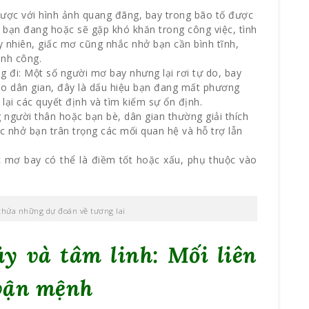
gược với hình ảnh quang đãng, bay trong bão tố được
 bạn đang hoặc sẽ gặp khó khăn trong công việc, tình
 nhiên, giấc mơ cũng nhắc nhở bạn cần bình tĩnh,
ành công.
 đi: Một số người mơ bay nhưng lại rơi tự do, bay
eo dân gian, đây là dấu hiệu bạn đang mất phương
lại các quyết định và tìm kiếm sự ổn định.
người thân hoặc bạn bè, dân gian thường giải thích
c nhở bạn trân trọng các mối quan hệ và hỗ trợ lẫn
c mơ bay có thể là điềm tốt hoặc xấu, phụ thuộc vào
chứa những dự đoán về tương lai
y và tâm linh: Mối liên
 vận mệnh