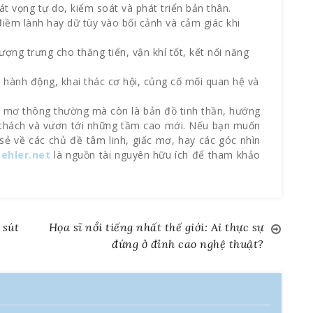
t vọng tự do, kiểm soát và phát triển bản thân.
điềm lành hay dữ tùy vào bối cảnh và cảm giác khi
ượng trưng cho thăng tiến, vận khí tốt, kết nối năng
 hành động, khai thác cơ hội, củng cố mối quan hệ và
ấc mơ thông thường mà còn là bản đồ tinh thần, hướng
 thách và vươn tới những tầm cao mới. Nếu bạn muốn
 sẻ về các chủ đề tâm linh, giấc mơ, hay các góc nhìn
ehler.net
là nguồn tài nguyên hữu ích để tham khảo
 sút
Họa sĩ nổi tiếng nhất thế giới: Ai thực sự
đứng ở đỉnh cao nghệ thuật?