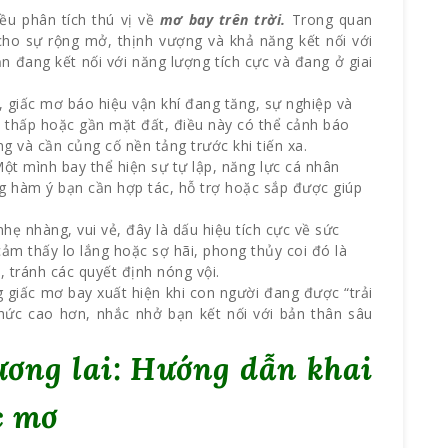
ều phân tích thú vị về
mơ bay trên trời.
Trong quan
ho sự rộng mở, thịnh vượng và khả năng kết nối với
ạn đang kết nối với năng lượng tích cực và đang ở giai
, giấc mơ báo hiệu vận khí đang tăng, sự nghiệp và
y thấp hoặc gần mặt đất, điều này có thể cảnh báo
g và cần củng cố nền tảng trước khi tiến xa.
t mình bay thể hiện sự tự lập, năng lực cá nhân
 hàm ý bạn cần hợp tác, hỗ trợ hoặc sắp được giúp
hẹ nhàng, vui vẻ, đây là dấu hiệu tích cực về sức
cảm thấy lo lắng hoặc sợ hãi, phong thủy coi đó là
 tránh các quyết định nóng vội.
g giấc mơ bay xuất hiện khi con người đang được “trải
thức cao hơn, nhắc nhở bạn kết nối với bản thân sâu
ương lai: Hướng dẫn khai
c mơ