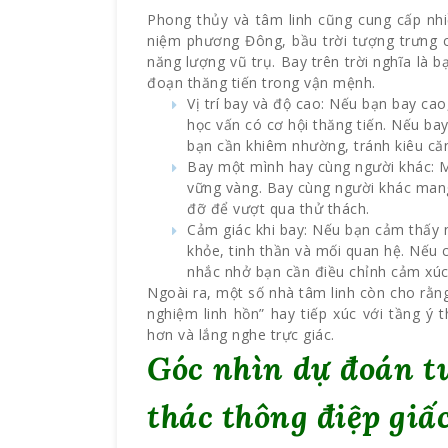
Phong thủy và tâm linh cũng cung cấp nhi
niệm phương Đông, bầu trời tượng trưng c
năng lượng vũ trụ. Bay trên trời nghĩa là b
đoạn thăng tiến trong vận mệnh.
Vị trí bay và độ cao: Nếu bạn bay cao
học vấn có cơ hội thăng tiến. Nếu ba
bạn cần khiêm nhường, tránh kiêu căn
Bay một mình hay cùng người khác: Mộ
vững vàng. Bay cùng người khác mang
đỡ để vượt qua thử thách.
Cảm giác khi bay: Nếu bạn cảm thấy n
khỏe, tinh thần và mối quan hệ. Nếu 
nhắc nhở bạn cần điều chỉnh cảm xúc,
Ngoài ra, một số nhà tâm linh còn cho rằn
nghiệm linh hồn” hay tiếp xúc với tầng ý 
hơn và lắng nghe trực giác.
Góc nhìn dự đoán t
thác thông điệp giấ