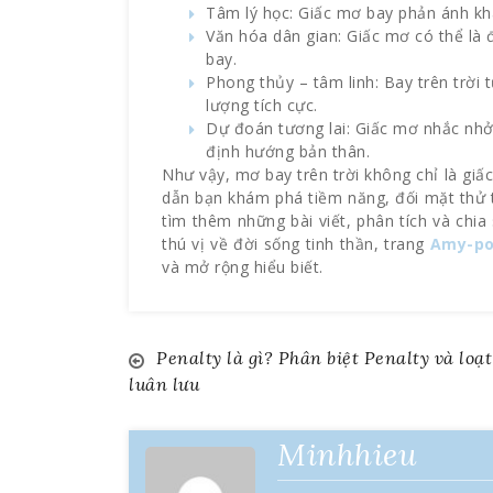
Tâm lý học: Giấc mơ bay phản ánh khá
Văn hóa dân gian: Giấc mơ có thể là 
bay.
Phong thủy – tâm linh: Bay trên trời t
lượng tích cực.
Dự đoán tương lai: Giấc mơ nhắc nhở
định hướng bản thân.
Như vậy, mơ bay trên trời không chỉ là gi
dẫn bạn khám phá tiềm năng, đối mặt thử
tìm thêm những bài viết, phân tích và chia
thú vị về đời sống tinh thần, trang
Amy-po
và mở rộng hiểu biết.
Penalty là gì? Phân biệt Penalty và loạt
Điều
luân lưu
hướng
Minhhieu
bài