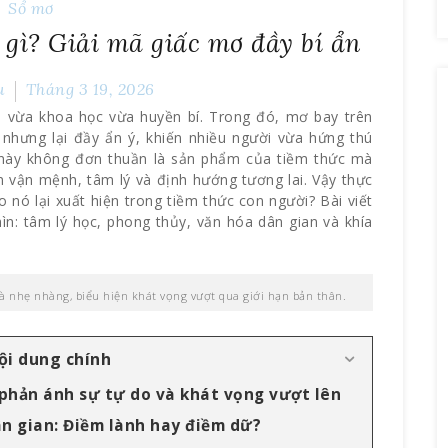
Sổ mơ
 gì? Giải mã giấc mơ đầy bí ẩn
u
Tháng 3 19, 2026
, vừa khoa học vừa huyền bí. Trong đó, mơ bay trên
 nhưng lại đầy ẩn ý, khiến nhiều người vừa hứng thú
 này không đơn thuần là sản phẩm của tiềm thức mà
 vận mệnh, tâm lý và định hướng tương lai. Vậy thực
ao nó lại xuất hiện trong tiềm thức con người? Bài viết
ìn: tâm lý học, phong thủy, văn hóa dân gian và khía
à nhẹ nhàng, biểu hiện khát vọng vượt qua giới hạn bản thân.
ội dung chính
 phản ánh sự tự do và khát vọng vượt lên
ân gian: Điềm lành hay điềm dữ?