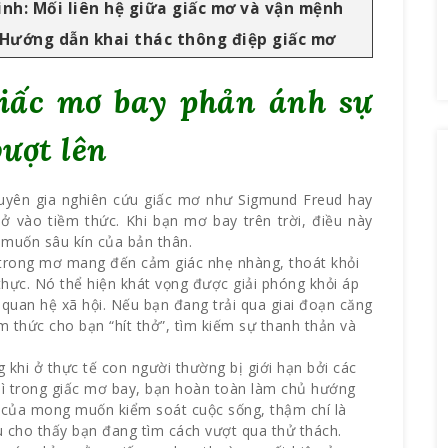
inh: Mối liên hệ giữa giấc mơ và vận mệnh
 Hướng dẫn khai thác thông điệp giấc mơ
Giấc mơ bay phản ánh sự
vượt lên
chuyên gia nghiên cứu giấc mơ như Sigmund Freud hay
ở vào tiềm thức. Khi bạn mơ bay trên trời, điều này
muốn sâu kín của bản thân.
 trong mơ mang đến cảm giác nhẹ nhàng, thoát khỏi
hực. Nó thể hiện khát vọng được giải phóng khỏi áp
 quan hệ xã hội. Nếu bạn đang trải qua giai đoạn căng
m thức cho bạn “hít thở”, tìm kiếm sự thanh thản và
 khi ở thực tế con người thường bị giới hạn bởi các
 thì trong giấc mơ bay, bạn hoàn toàn làm chủ hướng
ện của mong muốn kiểm soát cuộc sống, thậm chí là
u cho thấy bạn đang tìm cách vượt qua thử thách.