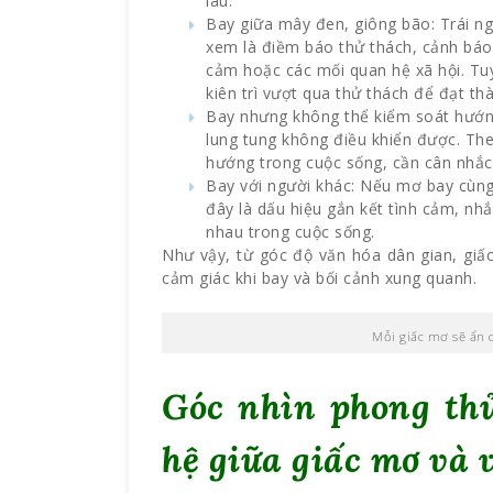
lâu.
Bay giữa mây đen, giông bão: Trái n
xem là điềm báo thử thách, cảnh báo
cảm hoặc các mối quan hệ xã hội. Tuy
kiên trì vượt qua thử thách để đạt th
Bay nhưng không thể kiểm soát hướng
lung tung không điều khiển được. Th
hướng trong cuộc sống, cần cân nhắc 
Bay với người khác: Nếu mơ bay cùng 
đây là dấu hiệu gắn kết tình cảm, nhắ
nhau trong cuộc sống.
Như vậy, từ góc độ văn hóa dân gian, giấ
cảm giác khi bay và bối cảnh xung quanh.
Mỗi giấc mơ sẽ ẩn 
Góc nhìn phong thủ
hệ giữa giấc mơ và