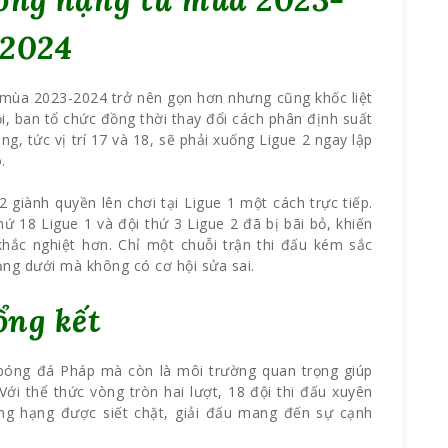
2024
 mùa 2023-2024 trở nên gọn hơn nhưng cũng khốc liệt
i, ban tổ chức đồng thời thay đổi cách phân định suất
ng, tức vị trí 17 và 18, sẽ phải xuống Ligue 2 ngay lập
o.
2 giành quyền lên chơi tại Ligue 1 một cách trực tiếp.
hứ 18 Ligue 1 và đội thứ 3 Ligue 2 đã bị bãi bỏ, khiến
hắc nghiệt hơn. Chỉ một chuỗi trận thi đấu kém sắc
ạng dưới mà không có cơ hội sửa sai.
ổng kết
 bóng đá Pháp mà còn là môi trường quan trọng giúp
 Với thể thức vòng tròn hai lượt, 18 đội thi đấu xuyên
ng hạng được siết chặt, giải đấu mang đến sự cạnh