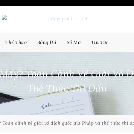
Thể Thao
Bóng Đá
Sổ Mơ
Tin Tức
 Mấy? Toàn Cảnh Về Giải Vô 
Thể Thức Thi Đấu
? Toàn cảnh về giải vô địch quốc gia Pháp và thể thức thi đ