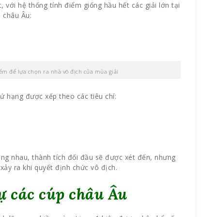
, với hệ thống tính điểm giống hầu hết các giải lớn tại
châu Âu:
iểm để lựa chọn ra nhà vô địch của mùa giải
hứ hạng được xếp theo các tiêu chí:
ng nhau, thành tích đối đầu sẽ được xét đến, nhưng
xảy ra khi quyết định chức vô địch.
ự các cúp châu Âu