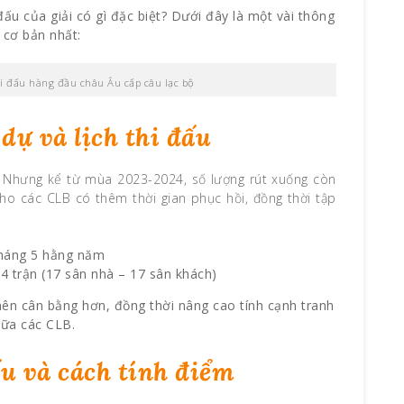
đấu của giải có gì đặc biệt? Dưới đây là một vài thông
n cơ bản nhất:
ải đấu hàng đầu châu Âu cấp câu lạc bộ
dự và lịch thi đấu
i. Nhưng kể từ mùa 2023-2024, số lượng rút xuống còn
 cho các CLB có thêm thời gian phục hồi, đồng thời tập
háng 5 hằng năm
4 trận (17 sân nhà – 17 sân khách)
 nên cân bằng hơn, đồng thời nâng cao tính cạnh tranh
iữa các CLB.
ấu và cách tính điểm