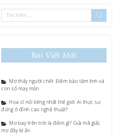
Tìm
kiếm
cho:
Bài Viết Mới
Mơ thấy người chết: Điềm báo tâm linh và
con số may mắn
Họa sĩ nổi tiếng nhất thế giới: Ai thực sự
đứng ở đỉnh cao nghệ thuật?
Mơ bay trên trời là điềm gì? Giải mã giấc
mơ đầy bí ẩn