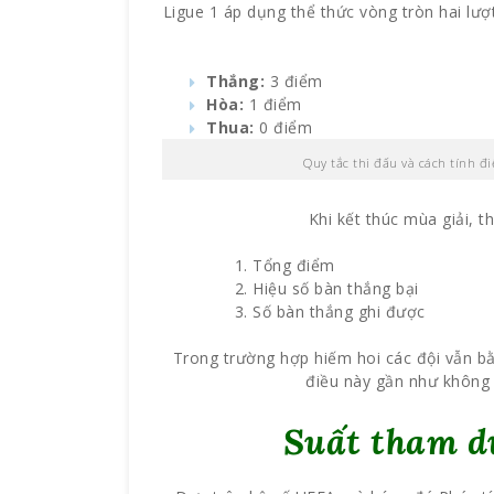
Ligue 1 áp dụng thể thức vòng tròn hai lượt
Thắng:
3 điểm
Hòa:
1 điểm
Thua:
0 điểm
Quy tắc thi đấu và cách tính đ
Khi kết thúc mùa giải, t
Tổng điểm
Hiệu số bàn thắng bại
Số bàn thắng ghi được
Trong trường hợp hiếm hoi các đội vẫn bằ
điều này gần như không 
Suất tham d