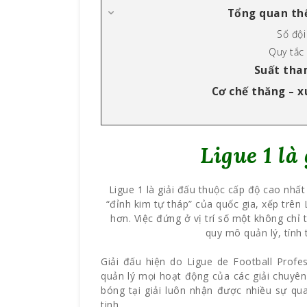
Tổng quan thể
Số đội
Quy tắc 
Suất tha
Cơ chế thăng – 
Ligue 1 là
Ligue 1 là giải đấu thuộc cấp độ cao nhấ
“đỉnh kim tự tháp” của quốc gia, xếp trê
hơn. Việc đứng ở vị trí số một không ch
quy mô quản lý, tính
Giải đấu hiện do Ligue de Football Profe
quản lý mọi hoạt động của các giải chuyên
bóng tại giải luôn nhận được nhiều sự 
tinh.