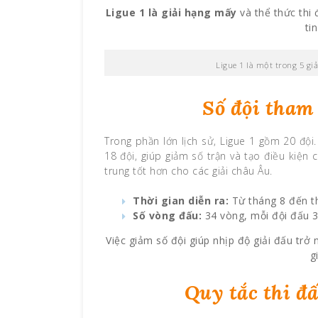
Ligue 1 là giải hạng mấy
và thể thức thi 
ti
Ligue 1 là một trong 5 gi
Số đội tham 
Trong phần lớn lịch sử, Ligue 1 gồm 20 độ
18 đội, giúp giảm số trận và tạo điều kiện
trung tốt hơn cho các giải châu Âu.
Thời gian diễn ra:
Từ tháng 8 đến t
Số vòng đấu:
34 vòng, mỗi đội đấu 3
Việc giảm số đội giúp nhịp độ giải đấu trở
g
Quy tắc thi đ