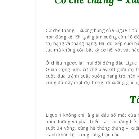
Cơ chế thăng – xuống hạng của Ligue 1 từ
hơn đáng kể. Khi giải giảm xuống còn 18 độ
trụ hạng và thăng hạng. Hai đội xếp cuối bả
tức mà không còn bất kỳ cơ hội vớt vát nà
Ở chiều ngược lại, hai đội đứng đầu Ligue 
Quan trọng hơn, cơ chế play-off giữa đội t
cuộc đua tránh suất xuống hạng trở nên k
cũng đủ đẩy một đội bóng rơi xuống giải h
T
Ligue 1 không chỉ là giải đấu số một của
nuôi dưỡng và phát triển các tài năng trẻ.
suốt 34 vòng, cùng hệ thống thăng – xuố
tranh khốc liệt trong từng trận cầu.