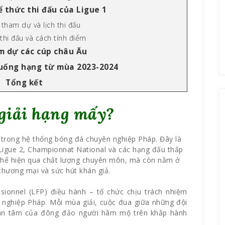
 thức thi đấu của Ligue 1
 tham dự và lịch thi đấu
thi đấu và cách tính điểm
m dự các cúp châu Âu
xuống hạng từ mùa 2023-2024
Tổng kết
 giải hạng mấy?
t trong hệ thống bóng đá chuyên nghiệp Pháp. Đây là
n Ligue 2, Championnat National và các hạng đấu thấp
ỉ thể hiện qua chất lượng chuyên môn, mà còn nằm ở
 thương mại và sức hút khán giả.
ssionnel (LFP) điều hành – tổ chức chịu trách nhiệm
 nghiệp Pháp. Mỗi mùa giải, cuộc đua giữa những đội
quan tâm của đông đảo người hâm mộ trên khắp hành