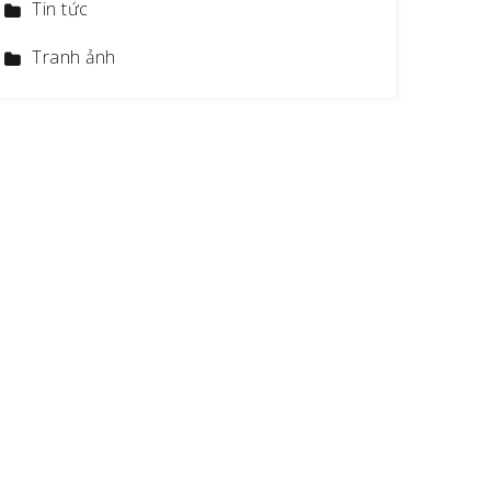
Tin tức
Tranh ảnh