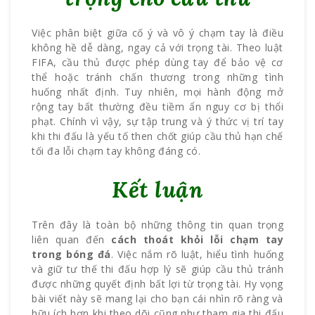
Việc phân biệt giữa cố ý và vô ý chạm tay là điều
không hề dễ dàng, ngay cả với trọng tài. Theo luật
FIFA, cầu thủ được phép dùng tay để bảo vệ cơ
thể hoặc tránh chấn thương trong những tình
huống nhất định. Tuy nhiên, mọi hành động mở
rộng tay bất thường đều tiềm ẩn nguy cơ bị thổi
phạt.
Chính vì vậy, sự tập trung và ý thức vị trí tay
khi thi đấu là yếu tố then chốt giúp cầu thủ hạn chế
tối đa lỗi chạm tay không đáng có.
Kết luận
Trên đây là toàn bộ những thông tin quan trọng
liên quan đến
cách thoát khỏi lỗi chạm tay
trong bóng đá
. Việc nắm rõ luật, hiểu tình huống
và giữ tư thế thi đấu hợp lý sẽ giúp cầu thủ tránh
được những quyết định bất lợi từ trọng tài. Hy vọng
bài viết này sẽ mang lại cho bạn cái nhìn rõ ràng và
hữu ích hơn khi theo dõi cũng như tham gia thi đấu