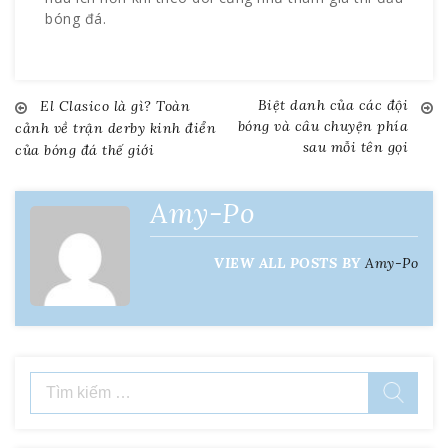
bóng đá.
Biệt danh của các đội
El Clasico là gì? Toàn
Điều
bóng và câu chuyện phía
cảnh về trận derby kinh điển
sau mỗi tên gọi
của bóng đá thế giới
hướng
bài
Amy-Po
viết
VIEW ALL POSTS BY
Amy-Po
Tìm
kiếm
cho: