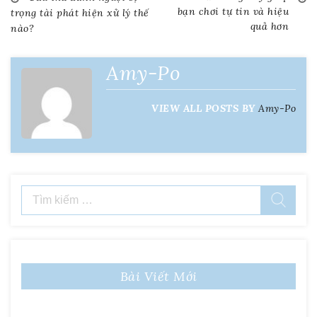
Điều
bạn chơi tự tin và hiệu
trọng tài phát hiện xử lý thế
quả hơn
nào?
hướng
bài
Amy-Po
viết
VIEW ALL POSTS BY
Amy-Po
Tìm
kiếm
cho:
Bài Viết Mới