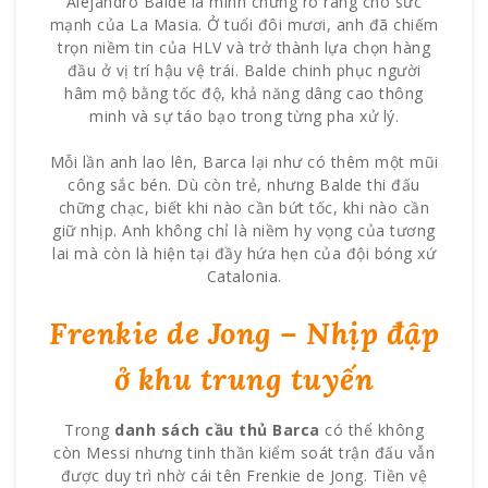
Alejandro Balde là minh chứng rõ ràng cho sức
mạnh của La Masia. Ở tuổi đôi mươi, anh đã chiếm
trọn niềm tin của HLV và trở thành lựa chọn hàng
đầu ở vị trí hậu vệ trái. Balde chinh phục người
hâm mộ bằng tốc độ, khả năng dâng cao thông
minh và sự táo bạo trong từng pha xử lý.
Mỗi lần anh lao lên, Barca lại như có thêm một mũi
công sắc bén. Dù còn trẻ, nhưng Balde thi đấu
chững chạc, biết khi nào cần bứt tốc, khi nào cần
giữ nhịp. Anh không chỉ là niềm hy vọng của tương
lai mà còn là hiện tại đầy hứa hẹn của đội bóng xứ
Catalonia.
Frenkie de Jong – Nhịp đập
ở khu trung tuyến
Trong
danh sách cầu thủ Barca
có thể không
còn Messi nhưng tinh thần kiểm soát trận đấu vẫn
được duy trì nhờ cái tên Frenkie de Jong. Tiền vệ