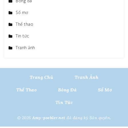
Bóng đá
Sổ mơ
Thể thao
Tin tức
Tranh ảnh
Trang Chủ
Tranh Ảnh
Thể Thao
Bóng Đá
Sổ Mơ
Tin Tức
© 2026
Amy-poehler.net
đã đăng ký Bản quyền.